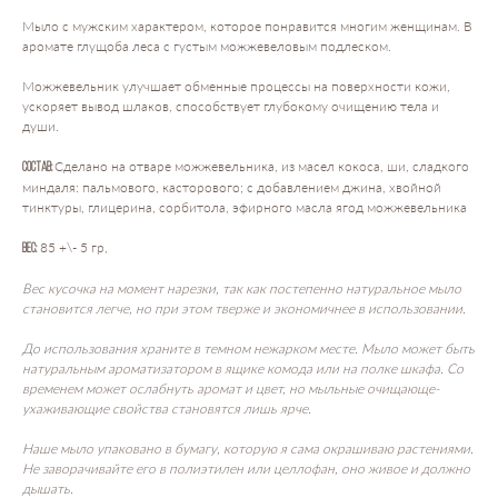
Мыло с мужским характером, которое понравится многим женщинам. В
аромате глущоба леса с густым можжевеловым подлеском.
Можжевельник улучшает обменные процессы на поверхности кожи,
ускоряет вывод шлаков, способствует глубокому очищению тела и
души.
Сделано на отваре можжевельника, из масел кокоса, ши, сладкого
Состав:
миндаля: пальмового, касторового; с добавлением джина, хвойной
тинктуры, глицерина, сорбитола, эфирного масла ягод можжевельника
85 +\- 5 гр,
Вес:
Вес кусочка на момент нарезки, так как постепенно натуральное мыло
становится легче, но при этом тверже и экономичнее в использовании.
До использования храните в темном нежарком месте. Мыло может быть
натуральным ароматизатором в ящике комода или на полке шкафа. Со
временем может ослабнуть аромат и цвет, но мыльные очищающе-
ухаживающие свойства становятся лишь ярче.
Наше мыло упаковано в бумагу, которую я сама окрашиваю растениями.
Не заворачивайте его в полиэтилен или целлофан, оно живое и должно
дышать.