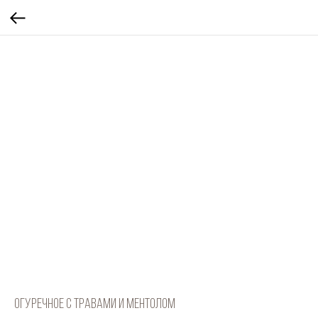
огуречное с травами и ментолом