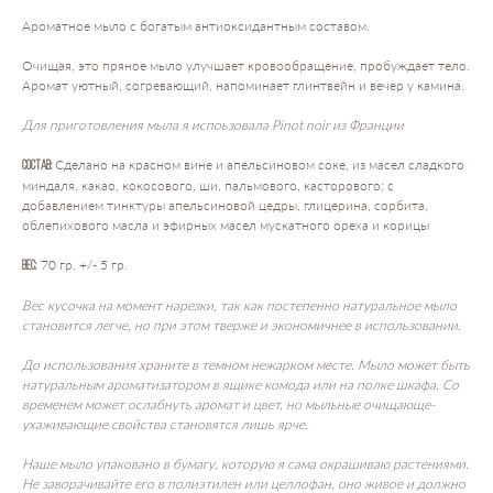
Ароматное мыло с богатым антиоксидантным составом.
Очищая, это пряное мыло улучшает кровообращение, пробуждает тело.
Аромат уютный, согревающий, напоминает глинтвейн и вечер у камина.
Для приготовления мыла я испоьзовала Pinot noir из Франции
Сделано на красном вине и апельсиновом соке, из масел сладкого
Состав:
миндаля, какао, кокосового, ши, пальмового, касторового; с
добавлением тинктуры апельсиновой цедры, глицерина, сорбита,
облепихового масла и эфирных масел мускатного ореха и корицы
70 гр. +/- 5 гр.
Вес:
Вес кусочка на момент нарезки, так как постепенно натуральное мыло
становится легче, но при этом тверже и экономичнее в использовании.
До использования храните в темном нежарком месте. Мыло может быть
натуральным ароматизатором в ящике комода или на полке шкафа. Со
временем может ослабнуть аромат и цвет, но мыльные очищающе-
ухаживающие свойства становятся лишь ярче.
Наше мыло упаковано в бумагу, которую я сама окрашиваю растениями.
Не заворачивайте его в полиэтилен или целлофан, оно живое и должно