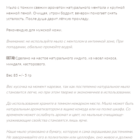
Мыло с тонким свежим ароматом натурального ментола и крупной
нежной пеной. Очищая, утром бодрит, вечером помогает снять
усталость. После душа дарит лёгкую прохладу.
Рекомендую для мужской кожи.
Внимание: не используйте мыло с ментолом в интимной зоне, При
попадании, обильно промойте водой.
Сделано на настое натурального индиго, из масел кокоса,
Состав:
миндаля, касторового.
Вес 85 +/- 5 гр
Вес кусочка на момент нарезки, так как постепенно натуральное мыло
становится легче, но при этом тверже и экономичнее в использовании.
До использования храните в темном нежарком месте. Мыло может быть
натуральным ароматизатором в ящике комода или на полке шкафа. Со
временем может ослабнуть аромат и цвет, но мыльные очищающе-
ухаживающие свойства становятся лишь ярче.
Наше мыло упаковано в бумагу, которую я сама окрашиваю растениями.
Не заворачивайте его в полиэтилен или целлофан, оно живое и должно