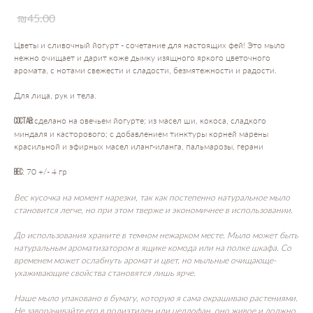
₪
45.00
Цветы и сливочный йогурт - сочетание для настоящих фей! Это мыло
нежно очищает и дарит коже дымку изящного яркого цветочного
аромата, с нотами свежести и сладости, безмятежности и радости.
Для лица, рук и тела.
сделано на овечьем йогурте; из масел ши, кокоса, сладкого
Состав:
миндаля и касторового; с добавлением тинктуры корней марены
красильной и эфирных масел иланг-иланга, пальмарозы, герани
: 70 +/- 4 гр
Вес
Вес кусочка на момент нарезки, так как постепенно натуральное мыло
становится легче, но при этом тверже и экономичнее в использовании.
До использования храните в темном нежарком месте. Мыло может быть
натуральным ароматизатором в ящике комода или на полке шкафа. Со
временем может ослабнуть аромат и цвет, но мыльные очищающе-
ухаживающие свойства становятся лишь ярче.
Наше мыло упаковано в бумагу, которую я сама окрашиваю растениями.
Не заворачивайте его в полиэтилен или целлофан, оно живое и должно