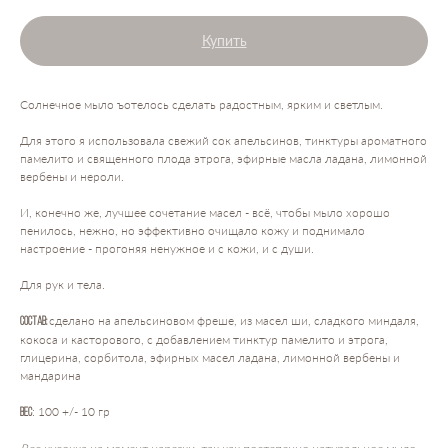
Купить
Солнечное мыло ъотелось сделать радостным, ярким и светлым.
Для этого я использовала свежий сок апельсинов, тинктуры ароматного
памелито и священного плода этрога, эфирные масла ладана, лимонной
вербены и нероли.
И, конечно же, лучшее сочетание масел - всё, чтобы мыло хорошо
пенилось, нежно, но эффективно очищало кожу и поднимало
настроение - прогоняя ненужное и с кожи, и с души.
Для рук и тела.
сделано на апельсиновом фреше, из масел ши, сладкого миндаля,
Состав:
кокоса и касторового, с добавлением тинктур памелито и этрога,
глицерина, сорбитола, эфирных масел ладана, лимонной вербены и
мандарина
: 100 +/- 10 гр
Вес