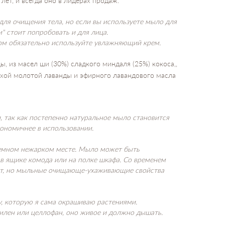
ет, и всегда оно в лидерах продаж.
 для очищения тела, но если вы используете мыло для
" стоит попробовать и для лица.
ом обязательно используйте увлажняющий крем.
ы, из масел ши (30%) сладкого миндаля (25%) кокоса,,
ухой молотой лаванды и эфирного лавандового масла
, так как постепенно натуральное мыло становится
кономичнее в использовании.
темном нежарком месте. Мыло может быть
в ящике комода или на полке шкафа. Со временем
ет, но мыльные очищающе-ухаживающие свойства
, которую я сама окрашиваю растениями.
тилен или целлофан, оно живое и должно дышать.