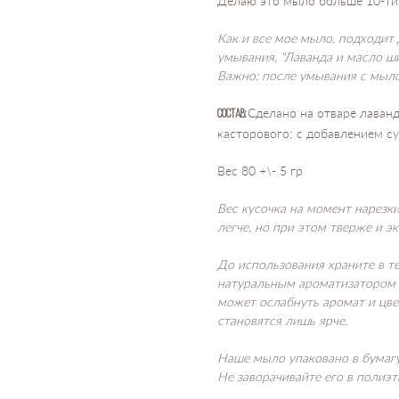
Делаю это мыло больше 10-ти л
Как и все мое мыло, подходит
умывания, "Лаванда и масло ши
Важно: после умывания с мыл
Сделано на отваре лаванд
Состав:
касторового; с добавлением с
Вес 80 +\- 5 гр
Вес кусочка на момент нарезки
легче, но при этом тверже и э
До использования храните в 
натуральным ароматизатором 
может ослабнуть аромат и цв
становятся лишь ярче.
Наше мыло упаковано в бумагу
Не заворачивайте его в полиэ