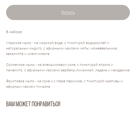
Купить
В наборе:
Морское мыло - на морской воде, с тинктурой водорослей и
натуральным индиго, с эфирными маслами мяты, можеевельника,
эвкалипта и иланг-иланга
Солнечное мыло - на апельсиновом соке, с тинктурой этрога и
памелито, с эфирными маслами вербены лимонной, ладана и мандарина
Фруктовое мыло - на соке и с пюре персиков, с тинктурой крапивы и
эфирным маслом тимьяна
ВАМ МОЖЕТ ПОНРАВИТЬСЯ